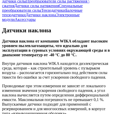
датчики силы
Преобразователи силы растяжения \
сжатия
Датчики силы натяжения
Специальные
преобразователи силы
Тензодатчики
Балочные
тензодатчики
Датчики наклона
Электронные
модули
Аксессуары
Датчики наклона
Датчики наклона от компании WIKA обладают высоким
уровнем пылевлагозащиты, что идеально для
эксплуатации в суровых условиях окружающей среды и в
диапазоне температур от -40 °C до 80 °C.
Внутри датчиков наклона WIKA находится диэлектрическая
среда, которая – как строительный уровень с пузырьком
воздуха – располагается горизонтально под действием силы
тяжести без ошибки за счет ускорения свободного падения.
Проводимые при этом измерения не зависят от локального
изменения значения ускорения свободного падения, а угол
наклона вычисляется путем определения дифференциальной
емкости. Максимальная погрешность не превышает 0,1 %.
Выпускаемые датчики подходят для применений с
резервированием и для многоосевых измерений, в корпусе
типа «взрывозащищенная оболочка».