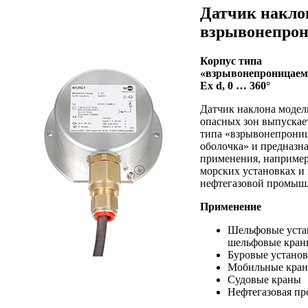
Датчик накло
взрывонепро
Корпус типа
«взрывонепроницаем
Ex d, 0 … 360°
Датчик наклона модел
опасных зон выпускает
типа «взрывонепрони
оболочка» и предназна
применения, например
морских установках и 
нефтегазовой промыш
Применение
Шельфовые уста
шельфовые кран
Буровые устано
Мобильные кра
Судовые краны
Нефтегазовая п