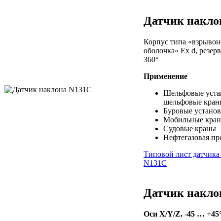
Датчик накло
Корпус типа «взрыво
оболочка» Ex d, резер
360°
Применение
Шельфовые уста
шельфовые кран
Буровые устано
Мобильные кра
Судовые краны
Нефтегазовая п
Типовой лист датчика
N131C
Датчик накло
Оси X/Y/Z, -45 … +45