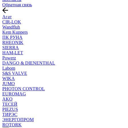
Обратная связь
Агат
CIR-LOK
Wandfluh
Kem Kuppers
ПК РУНА
RHEONIK
SIERRA
HAM-LET
Powerz
DANGO & DIENENTHAL
Labom
S&S VALVE
WIKA
JUMO
PHOTON CONTROL
EUROMAG
AKO
ТЕСЕЙ
PIEZUS
ТИРЭС
ЭНЕРГОПРОМ
ROTORK