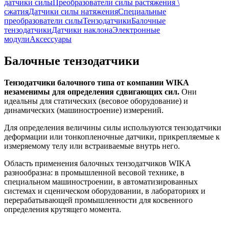
датчики силы
Преобразователи силы растяжения \
сжатия
Датчики силы натяжения
Специальные
преобразователи силы
Тензодатчики
Балочные
тензодатчики
Датчики наклона
Электронные
модули
Аксессуары
Балочные тензодатчики
Тензодатчики балочного типа от компании WIKA
незаменимы для определения сдвигающих сил.
Они
идеальны для статических (весовое оборудование) и
динамических (машиностроение) измерений.
Для определения величины силы используются тензодатчики
деформации или тонкопленочные датчики, прикрепляемые к
измеряемому телу или встраиваемые внутрь него.
Область применения балочных тензодатчиков WIKA
разнообразна: в промышленной весовой технике, в
специальном машиностроении, в автоматизированных
системах и сценическом оборудовании, в лабораториях и
перерабатывающей промышленности для косвенного
определения крутящего момента.