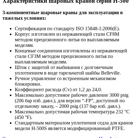
Характеристики шаровых кранов серии H-500
3-компонентные шаровые краны для эксплуатации в
тяжелых условиях:
Сертификация по стандарту ISO 15848-1:2006(E).
Корпус изготовлен из нержавеющей стали CF8M
методом прецизионного литья по выплавляемым
моделям.
Концевые соединения изготовлены из нержавеющей
стали CF3M методом прецизионного литья по
выплавляемым моделям.
Шток с защитой от выбивания с долговечным
уплотнением в виде тарельчатой шайбы Belleville.
Ручное управление со встроенным механизмом
блокировки.
Коэффициент расхода (Cv) от 1,2 до 24,0.
Максимально допустимое рабочее давление 3000 psig
(206 бар изб. давл.), для версии “-FP”, доступной по
отдельному заказу, – 2000 psig (137 бар изб. давл.).
Максимально допустимая рабочая температура 232 °C
(450 °F).
Стандартным материалом уплотнения седла для кранов
модели Н-500S является модифицированный PTFE.