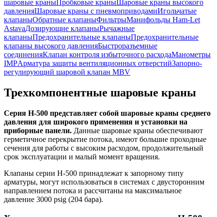
шаровые краны
Пробковые краны
Шаровые краны высокого
давления
Шаровые краны с пневмоприводами
Игольчатые
клапаны
Обратные клапаны
Фильтры
Манифольды Ham-Let
Astava
Дозирующие клапаны
Рычажные
клапаны
Предохранительные клапаны
Предохранительные
клапаны высокого давления
Быстроразъемные
соединения
Клапан контроля избыточного расхода
Манометры
IMP
Арматура защиты вентиляционных отверстий
Запорно-
регулирующий шаровой клапан MBV
Трехкомпонентные шаровые краны
Серия Н-500 представляет собой шаровые краны среднего
давления для широкого применения и установки на
приборные панели.
Данные шаровые краны обеспечивают
герметичное перекрытие потока, имеют большие проходные
сечения для работы с высоким расходом, продолжительный
срок эксплуатации и малый момент вращения.
Клапаны серии Н-500 принадлежат к запорному типу
арматуры, могут использоваться в системах с двусторонним
направлением потока и рассчитаны на максимальное
давление 3000 psig (204 бара).