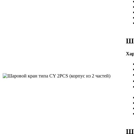
Ша
Хар
Ша