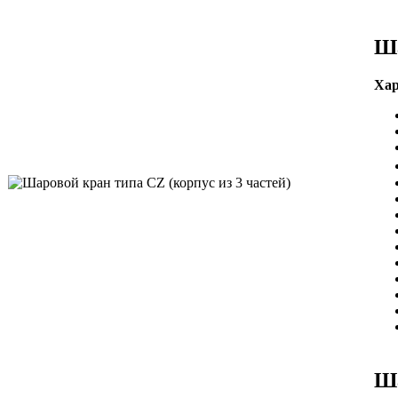
Ша
Хар
Ша