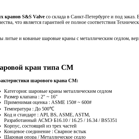
х кранов S&S Valve
со склада в Санкт-Петербурге и под заказ
ества, что является гарантией ее полное соответствия Техниче
ны литые и кованые шаровые краны с металлическим седлом, ве
ровой кран типа CM
актеристики шарового крана CМ:
Категория: шаровые краны металлическим седлом
Размер клапана : 2″ ~ 16″
Применимая оценка : ASME 150# ~ 600#
Температура : До 500℃
Код и стандарт : API, BS, ASME, ASTM,
Разработанный АСМЭ Б16.10 / 16.25 / 16.34 / BS5351
Корпус, состоящий из трех частей
Концевое соединение : Сварное встык
Шаровая опора / Металлическое седло