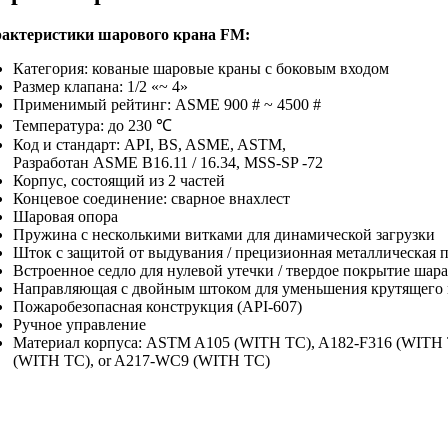
актеристики шарового крана FM:
Категория: кованые шаровые краны с боковым входом
Размер клапана: 1/2 «~ 4»
Применимый рейтинг: ASME 900 # ~ 4500 #
Температура: до 230 ℃
Код и стандарт: API, BS, ASME, ASTM,
Разработан ASME B16.11 / 16.34, MSS-SP -72
Корпус, состоящий из 2 частей
Концевое соединение: сварное внахлест
Шаровая опора
Пружина с несколькими витками для динамической загрузки
Шток с защитой от выдувания / прецизионная металлическая 
Встроенное седло для нулевой утечки / твердое покрытие шара
Направляющая с двойным штоком для уменьшения крутящего
Пожаробезопасная конструкция (API-607)
Ручное управление
Материал корпуса: ASTM A105 (WITH TC), A182-F316 (WITH
(WITH TC), or A217-WC9 (WITH TC)