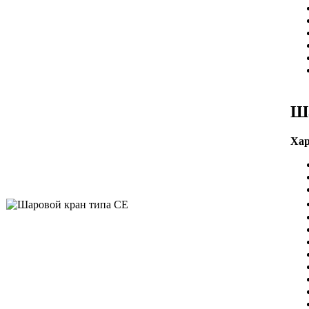
Ша
Хар