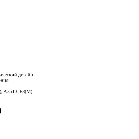
тический дизайн
ения
, A351-CF8(M)
)