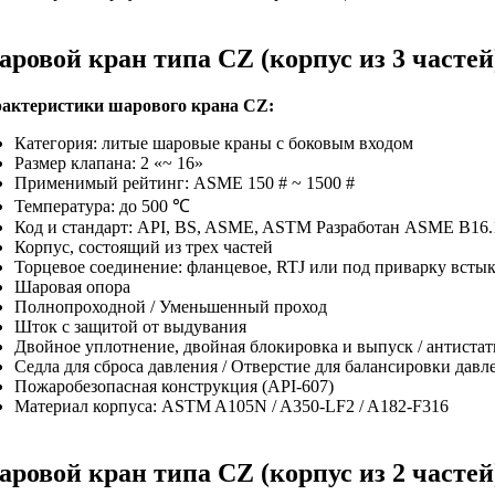
ровой кран типа CZ (корпус из 3 частей
актеристики шарового крана CZ:
Категория: литые шаровые краны с боковым входом
Размер клапана: 2 «~ 16»
Применимый рейтинг: ASME 150 # ~ 1500 #
Температура: до 500 ℃
Код и стандарт: API, BS, ASME, ASTM Разработан ASME B16.10
Корпус, состоящий из трех частей
Торцевое соединение: фланцевое, RTJ или под приварку всты
Шаровая опора
Полнопроходной / Уменьшенный проход
Шток с защитой от выдувания
Двойное уплотнение, двойная блокировка и выпуск / антиста
Седла для сброса давления / Отверстие для балансировки давл
Пожаробезопасная конструкция (API-607)
Материал корпуса: ASTM A105N / A350-LF2 / A182-F316
ровой кран типа CZ (корпус из 2 частей