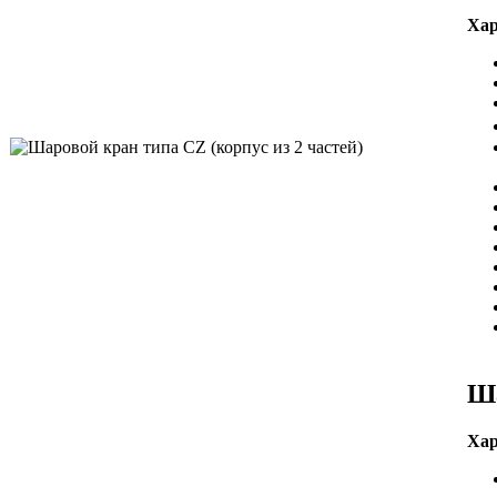
Хар
Ша
Хар