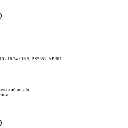
)
 / 16.34 / 16.5, BS5351, API6D
к
тический дизайн
ения
)