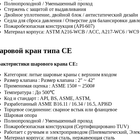
Полнопроходной / Уменьшенный проход
Стержень с защитой от выдавливания
Двойное уплотнение, двойной блок / антистатический дизайн
Седла для сброса давления / Отверстие для балансировки давл
Пожаробезопасная конструкция (API-607)
Материал корпуса: ASTM A216-WCB / ACC, A217-WC6 / WC9
ровой кран типа CE
актеристики шарового крана CE:
Категория: литые шаровые краны с верхним входом
Размер клапана : Размер клапана : 2″ ~ 42″
Применимая оценка : ASME 150# ~ 2500#
Температура : До 500℃
Код и стандарт : API, BS, ASME, ASTM,
Разработанный ASME B16.11 / 16.34 / 16.5, API6D
Торцевое соединение: сварное встык или фланцевое
Шаровая опора
Полнопроходной / Уменьшенный проход
Пожаробезопасная конструкция (Сертифицировано TUV)
Работает с ручным и электроприводом (Пневматический, Эле
Материал корпуса: литая сталь, нержавеющая сталь