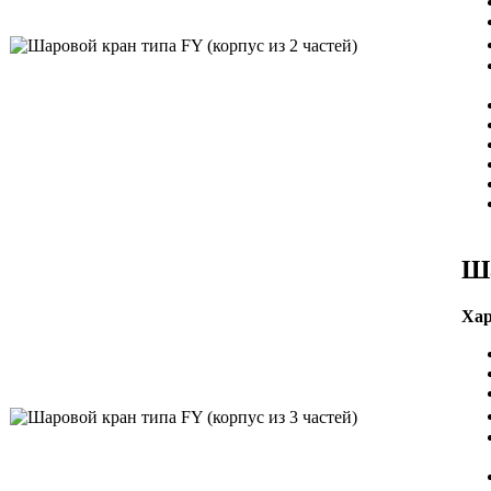
Ша
Хар