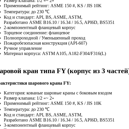
Размер клапана: 1/2 «~ 2»
Применимый рейтинг: ASME 150 #, KS / JIS 10K
Температура: до 230 ℃
Код и стандарт: API, BS, ASME, ASTM,
Разработано ASME B16.10 / 16.34 / 16.5, API6D, BS5351
2-компонентный фланцевый корпус
Торцевое соединение: фланцевое
Полнопроходной / Уменьшенный проход
Пожаробезопасная конструкция (API-607)
Ручное управление
Материал корпуса: ASTM A105, A182-F304/F316(L)
ровой кран типа FY (корпус из 3 частей
актеристики шарового крана FY:
Категория: кованые шаровые краны с боковым входом
Размер клапана: 1/2 «~ 2»
Применимый рейтинг: ASME 150 #, KS / JIS 10K
Температура: до 230 ℃
Код и стандарт: API, BS, ASME, ASTM,
Разработано ASME B16.10 / 16.34 / 16.5, API6D, BS5351
3-компонентный фланцевый корпус