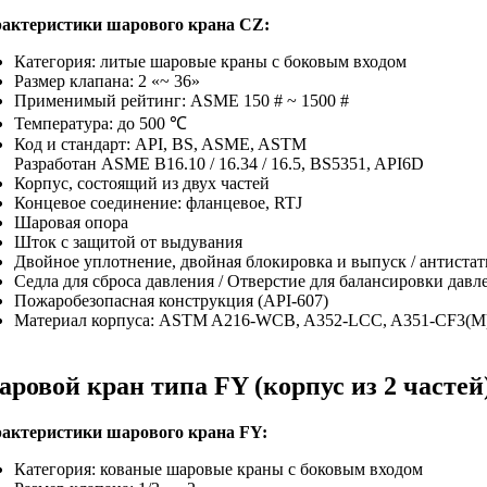
актеристики шарового крана CZ:
Категория: литые шаровые краны с боковым входом
Размер клапана: 2 «~ 36»
Применимый рейтинг: ASME 150 # ~ 1500 #
Температура: до 500 ℃
Код и стандарт: API, BS, ASME, ASTM
Разработан ASME B16.10 / 16.34 / 16.5, BS5351, API6D
Корпус, состоящий из двух частей
Концевое соединение: фланцевое, RTJ
Шаровая опора
Шток с защитой от выдувания
Двойное уплотнение, двойная блокировка и выпуск / антиста
Седла для сброса давления / Отверстие для балансировки давл
Пожаробезопасная конструкция (API-607)
Материал корпуса: ASTM A216-WCB, A352-LCC, A351-CF3(M)
ровой кран типа FY (корпус из 2 частей
актеристики шарового крана FY:
Категория: кованые шаровые краны с боковым входом