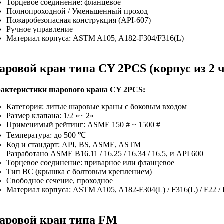
Торцевое соединение: фланцевое
Полнопроходной / Уменьшенный проход
Пожаробезопасная конструкция (API-607)
Ручное управление
Материал корпуса: ASTM A105, A182-F304/F316(L)
ровой кран типа CY 2PCS (корпус из 2 ч
актеристики шарового крана CY 2PCS:
Категория: литые шаровые краны с боковым входом
Размер клапана: 1/2 «~ 2»
Применимый рейтинг: ASME 150 # ~ 1500 #
Температура: до 500 ℃
Код и стандарт: API, BS, ASME, ASTM
Разработано ASME B16.11 / 16.25 / 16.34 / 16.5, и API 600
Торцевое соединение: приварное или фланцевое
Тип BC (крышка с болтовым креплением)
Свободное сечение, проходное
Материал корпуса: ASTM A105, A182-F304(L) / F316(L) / F22 / F5
ровой кран типа FM