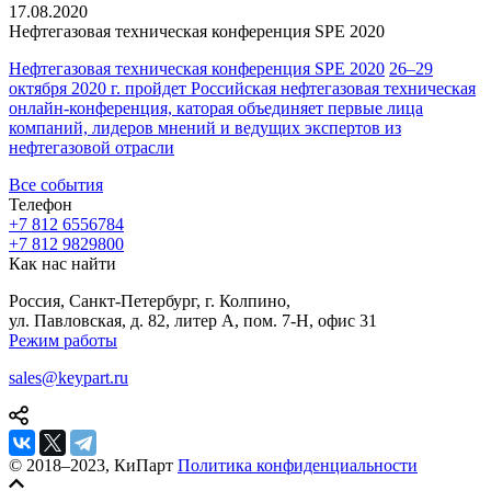
17.08.2020
Нефтегазовая техническая
конференция SPE 2020
Нефтегазовая техническая конференция SPE 2020
26–29
октября 2020 г. пройдет Российская нефтегазовая техническая
онлайн-конференция, каторая объединяет первые лица
компаний, лидеров мнений и ведущих экспертов из
нефтегазовой отрасли
Все события
Телефон
+7 812 655
67
84
+7 812 982
98
00
Как нас найти
Россия, Санкт-Петербург, г. Колпино,
ул. Павловская, д. 82, литер А, пом. 7-Н, офис 31
Режим работы
sales@keypart.ru
© 2018–2023, КиПарт
Политика конфиденциальности