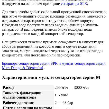
базируется на основном принципе
сепаратора SPR
.
Для того, чтобы добиться большой пропускной способности и
при этом уменьшить общую площадь размещения, множество
отдельных сепараторов монтируются в общем корпусе.
Исходная вода поступает через входной фланец в мульти-
сепаратор. В распределительном блоке исходная вода
распределяется в каждый конкретный сепаратор.
Специфически тяжелые примеси осаждаются в емкостях для
сбора загрязнений, из которого они, в случае пожелания
заказчика, могут выводиться через выпускное отверстие для
концентрата или постоянно,или периодически.
Брошюра сепараторов серии SPR и мульти-сепараторов серии
М от Dango & Dienenthal
Характеристики мульти-сепараторов серии M
Расход
200 м³/ч — 3000 м³/ч
Тонкость фильтрации
≥ 5 мкм
мульти-сепаратора
Рабочее давление
2 — 63 бар
Потеря давления на чистом