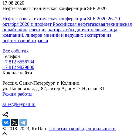
17.08.2020
Нефтегазовая техническая
конференция SPE 2020
Нефтегазовая техническая конференция SPE 2020
26–29
октября 2020 г. пройдет Российская нефтегазовая техническая
онлайн-конференция, каторая объединяет первые лица
компаний, лидеров мнений и ведущих экспертов из
нефтегазовой отрасли
Все события
Телефон
+7 812 655
67
84
+7 812 982
98
00
Как нас найти
Россия, Санкт-Петербург, г. Колпино,
ул. Павловская, д. 82, литер А, пом. 7-Н, офис 31
Режим работы
sales@keypart.ru
© 2018–2023, КиПарт
Политика конфиденциальности