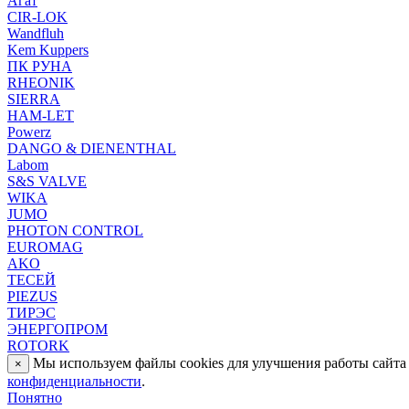
Агат
CIR-LOK
Wandfluh
Kem Kuppers
ПК РУНА
RHEONIK
SIERRA
HAM-LET
Powerz
DANGO & DIENENTHAL
Labom
S&S VALVE
WIKA
JUMO
PHOTON CONTROL
EUROMAG
AKO
ТЕСЕЙ
PIEZUS
ТИРЭС
ЭНЕРГОПРОМ
ROTORK
Мы используем файлы cookies для улучшения работы сайта 
×
конфиденциальности
.
Понятно