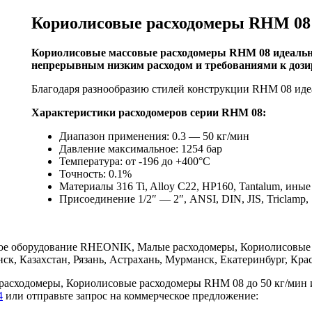
Кориолисовые расходомеры RHM 08
Кориолисовые массовые расходомеры RHM 08 идеально
непрерывным низким расходом и требованиями к доз
Благодаря разнообразию стилей конструкции RHM 08 иде
Характеристики расходомеров серии RHM 08:
Диапазон применения: 0.3 — 50 кг/мин
Давление максимальное: 1254 бар
Температура: от -196 до +400°C
Точность: 0.1%
Материалы 316 Ti, Alloy C22, HP160, Tantalum, иные
Присоединение 1/2″ — 2″, ANSI, DIN, JIS, Triclamp,
е оборудование RHEONIK, Малые расходомеры, Кориолисовые р
нск, Казахстан, Рязань, Астрахань, Мурманск, Екатеринбург, Кра
асходомеры, Кориолисовые расходомеры RHM 08 до 50 кг/мин и
4
или отправьте запрос на коммерческое предложение: