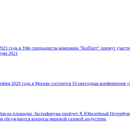
 2021 года в Уфе cпециалисты компании "КиПарт" примут участи
ума 2021
тября 2020 года в Москве состоится 10 ежегодная конференция 
ября на площадке Экспофорума пройдет Х Юбилейный Петербур
ром обсуждаются вопросы мировой газовой индустрии