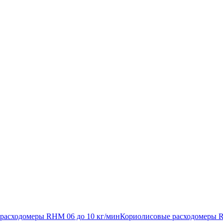
расходомеры RHM 06 до 10 кг/мин
Кориолисовые расходомеры R